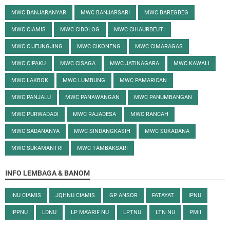
MWC BANJARANYAR
MWC BANJARSARI
MWC BAREGBEG
MWC CIAMIS
MWC CIDOLOG
MWC CIHAURBEUTI
MWC CIJEUNGJING
MWC CIKONENG
MWC CIMARAGAS
MWC CIPAKU
MWC CISAGA
MWC JATINAGARA
MWC KAWALI
MWC LAKBOK
MWC LUMBUNG
MWC PAMARICAN
MWC PANJALU
MWC PANAWANGAN
MWC PANUMBANGAN
MWC PURWADADI
MWC RAJADESA
MWC RANCAH
MWC SADANANYA
MWC SINDANGKASIH
MWC SUKADANA
MWC SUKAMANTRI
MWC TAMBAKSARI
INFO LEMBAGA & BANOM
INU CIAMIS
JQHNU CIAMIS
GP ANSOR
FATAYAT
IPNU
IPPNU
LDNU
LP MA'ARIF NU
LPTNU
LTN NU
PMII