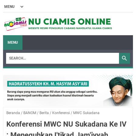
MENU
Beranda
/
BANOM
/
Berita
/
Konferensi
/
MWC Sukadana
Konferensi MWC NU Sukadana Ke IV
: Meneguhkan I'tikad Jam'iyyah