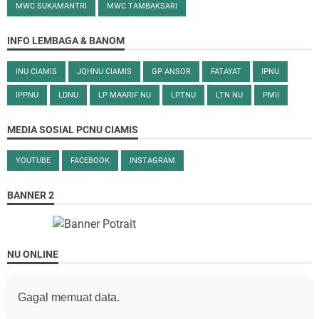
MWC SUKAMANTRI
MWC TAMBAKSARI
INFO LEMBAGA & BANOM
INU CIAMIS
JQHNU CIAMIS
GP ANSOR
FATAYAT
IPNU
IPPNU
LDNU
LP MA'ARIF NU
LPTNU
LTN NU
PMII
MEDIA SOSIAL PCNU CIAMIS
YOUTUBE
FACEBOOK
INSTAGRAM
BANNER 2
NU ONLINE
Gagal memuat data.