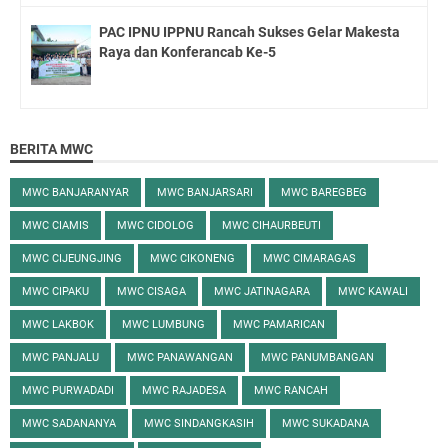
PAC IPNU IPPNU Rancah Sukses Gelar Makesta
Raya dan Konferancab Ke-5
BERITA MWC
MWC BANJARANYAR
MWC BANJARSARI
MWC BAREGBEG
MWC CIAMIS
MWC CIDOLOG
MWC CIHAURBEUTI
MWC CIJEUNGJING
MWC CIKONENG
MWC CIMARAGAS
MWC CIPAKU
MWC CISAGA
MWC JATINAGARA
MWC KAWALI
MWC LAKBOK
MWC LUMBUNG
MWC PAMARICAN
MWC PANJALU
MWC PANAWANGAN
MWC PANUMBANGAN
MWC PURWADADI
MWC RAJADESA
MWC RANCAH
MWC SADANANYA
MWC SINDANGKASIH
MWC SUKADANA