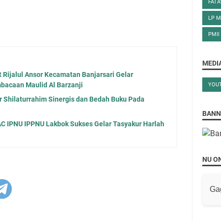
FATA
LP M
PMII
MEDIA
t Rijalul Ansor Kecamatan Banjarsari Gelar
bacaan Maulid Al Barzanji
YOU
r Shilaturrahim Sinergis dan Bedah Buku Pada
BANN
AC IPNU IPPNU Lakbok Sukses Gelar Tasyakur Harlah
NU O
Ga