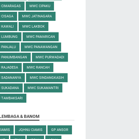
 CIMARAGAS
MWC CIPAKU
 CISAGA
MWC JATINAGARA
 KAWALI
MWC LAKBOK
 LUMBUNG
MWC PAMARICAN
 PANJALU
MWC PANAWANGAN
 PANUMBANGAN
MWC PURWADADI
 RAJADESA
MWC RANCAH
 SADANANYA
MWC SINDANGKASIH
 SUKADANA
MWC SUKAMANTRI
 TAMBAKSARI
 LEMBAGA & BANOM
CIAMIS
JQHNU CIAMIS
GP ANSOR