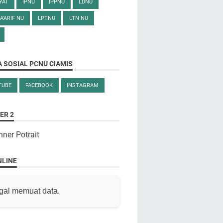
YAT
IPNU
IPPNU
LDNU
A'ARIF NU
LPTNU
LTN NU
 SOSIAL PCNU CIAMIS
TUBE
FACEBOOK
INSTAGRAM
ER 2
NLINE
gal memuat data.