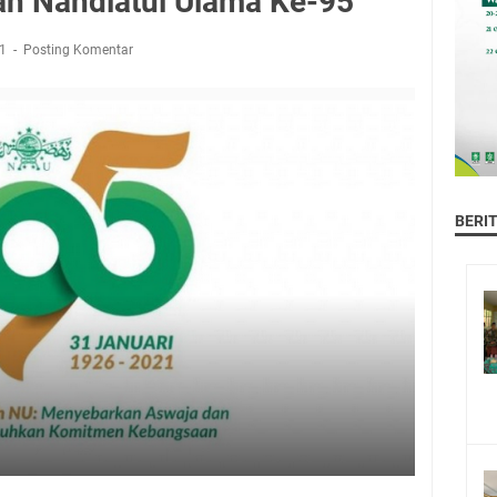
h Nahdlatul Ulama Ke-95
21
Posting Komentar
BERI