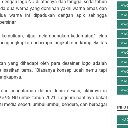
 dengan logo NU di atasnya dan tanggal serta tahun
MWC
, ada dua warna yang dominan yakni warna emas dan
dua warna ini dipadukan dengan apik sehingga
MWC
bersinar.
MWC
MWC
emuliaan, hijau melambangkan kedamaian," jelas
 mengungkapkan beberapa langkah dan kompleksitas
MWC
MWC
MWC
an yang dihadapi oleh para desainer logo adalah
lisasikan tema. "Biasanya konsep udah nemu tapi
MWC
ungkapnya.
MWC
dan pengalaman dalam dunia desain, akhirnya ia
MWC
e-95 NU untuk tahun 2021. Logo ini nantinya bakal
i media seperti umbul-umbul, bendera, dan berbagai
INFO
INU 