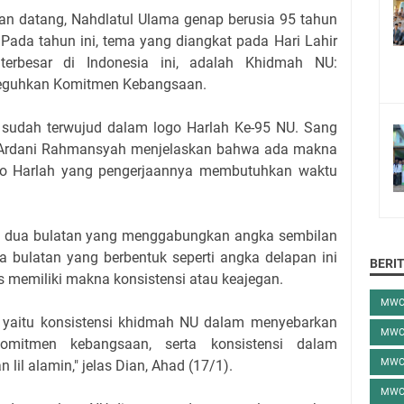
an datang, Nahdlatul Ulama genap berusia 95 tahun
Pada tahun ini, tema yang diangkat pada Hari Lahir
erbesar di Indonesia ini, adalah Khidmah NU:
eguhkan Komitmen Kebangsaan.
n sudah terwujud dalam logo Harlah Ke-95 NU. Sang
ta Ardani Rahmansyah menjelaskan bahwa ada makna
ogo Harlah yang pengerjaannya membutuhkan waktu
at dua bulatan yang menggabungkan angka sembilan
a bulatan yang berbentuk seperti angka delapan ini
BERI
is memiliki makna konsistensi atau keajegan.
MWC
g yaitu konsistensi khidmah NU dalam menyebarkan
MWC
mitmen kebangsaan, serta konsistensi dalam
MWC
l alamin," jelas Dian, Ahad (17/1).
MWC