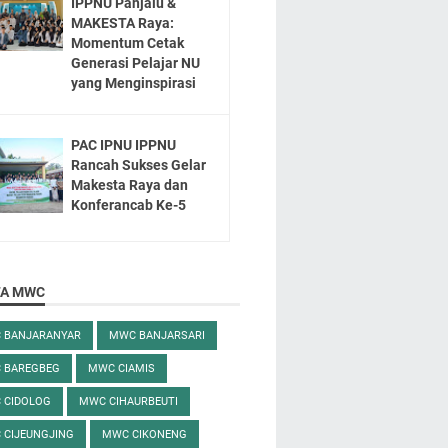
IPPNU Panjalu &
MAKESTA Raya:
Momentum Cetak
Generasi Pelajar NU
yang Menginspirasi
PAC IPNU IPPNU
Rancah Sukses Gelar
Makesta Raya dan
Konferancab Ke-5
TA MWC
 BANJARANYAR
MWC BANJARSARI
 BAREGBEG
MWC CIAMIS
 CIDOLOG
MWC CIHAURBEUTI
 CIJEUNGJING
MWC CIKONENG