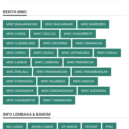
BERITA MWC
MWC BANJARANYAR
MWC BANJARSARI
MWC BAREGBEG
MWC CIAMIS
MWC CIDOLOG
MWC CIHAURBEUTI
MWC CIJEUNGJING
MWC CIKONENG
MWC CIMARAGAS
MWC CIPAKU
MWC CISAGA
MWC JATINAGARA
MWC KAWALI
MWC LAKBOK
MWC LUMBUNG
MWC PAMARICAN
MWC PANJALU
MWC PANAWANGAN
MWC PANUMBANGAN
MWC PURWADADI
MWC RAJADESA
MWC RANCAH
MWC SADANANYA
MWC SINDANGKASIH
MWC SUKADANA
MWC SUKAMANTRI
MWC TAMBAKSARI
INFO LEMBAGA & BANOM
INU CIAMIS
JQHNU CIAMIS
GP ANSOR
FATAYAT
IPNU