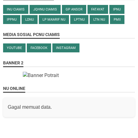
INU CIAMIS
JQHNU CIAMIS
GP ANSOR
FATAYAT
IPNU
IPPNU
LDNU
LP MA'ARIF NU
LPTNU
LTN NU
PMII
MEDIA SOSIAL PCNU CIAMIS
YOUTUBE
FACEBOOK
INSTAGRAM
BANNER 2
NU ONLINE
Gagal memuat data.