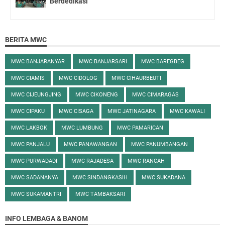
Berdedikasi
BERITA MWC
MWC BANJARANYAR
MWC BANJARSARI
MWC BAREGBEG
MWC CIAMIS
MWC CIDOLOG
MWC CIHAURBEUTI
MWC CIJEUNGJING
MWC CIKONENG
MWC CIMARAGAS
MWC CIPAKU
MWC CISAGA
MWC JATINAGARA
MWC KAWALI
MWC LAKBOK
MWC LUMBUNG
MWC PAMARICAN
MWC PANJALU
MWC PANAWANGAN
MWC PANUMBANGAN
MWC PURWADADI
MWC RAJADESA
MWC RANCAH
MWC SADANANYA
MWC SINDANGKASIH
MWC SUKADANA
MWC SUKAMANTRI
MWC TAMBAKSARI
INFO LEMBAGA & BANOM